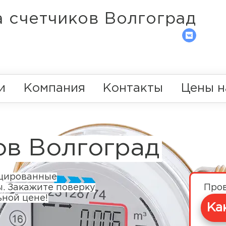
 счетчиков Волгоград
и
Компания
Контакты
Цены н
ов Волгоград
ицированные
Про
ы. Закажите поверку
ьной цене!
Ка