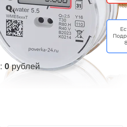
Ес
Подр
:
0
рублей